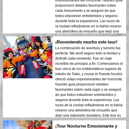
impresionantes del horizonte. Nuestro guía
proporcionó detalles fascinantes sobre
cada monumento y se aseguró de que
todos estuvieran entretenidos y seguros
durante toda la experiencia. Las luces de
la ciudad reflejándose en la bahía crearon
una atmósfera de ensueño que dejó una
impresión duradera. Este tour es ideal para
¡Recomiendo mucho este tour!
visitantes primerizos que desean una
mezcla de aventura y turismo. El contraste
La combinación de aventura y turismo fue
entre las estructuras modernas de Tokio y
perfecta. Me sentí seguro todo el tiempo y
las áreas históricas se mostró bellamente
disfruté cada momento. Fue un viaje
en las luces de la noche. ¡Recomendaría
increíble de principio a fin. Comenzamos el
encarecidamente este tour a cualquiera!
tour cerca de los emblemáticos lugares de
interés de Tokio, y cruzar el Puente Arcoíris
ofreció vistas impresionantes del horizonte.
Nuestro guía proporcionó detalles
fascinantes sobre cada lugar y se aseguró
de que todos estuvieran entretenidos y
seguros durante toda la experiencia. Las
luces de la ciudad reflejándose en la bahía
crearon una atmósfera de ensueño que
dejó una impresión duradera. Este tour es
ideal para los visitantes que vienen por
¡Tour Nocturno Emocionante y
primera vez y quieren una mezcla de