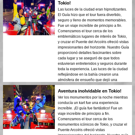
Tokio!
Las luces de la ciudad eran hipnotizantes.
El Guía hizo que el tour fuera divertido,
seguro y lleno de momentos memorables.
Fue un viaje increíble de principio a fin.
Comenzamos el tour cerca de los
emblemáticos lugares de interés de Tokio,
y cruzar el Puente del Arcoíris ofreció vistas
impresionantes del horizonte. Nuestro Guía
proporcionó detalles fascinantes sobre
cada lugar y se aseguró de que todos
estuvieran entretenidos y seguros durante
toda la experiencia. Las luces de la ciudad
reflejándose en la bahía crearon una
atmósfera de ensueño que dejó una
impresión duradera. Este tour es ideal para
Aventura inolvidable en Tokio!
los visitantes que vienen por primera vez y
quieren una mezcla de aventura y turismo.
Ver los monumentos por la noche mientras
El contraste entre las estructuras modernas
conducía un kart fue una experiencia
de Tokio y las áreas históricas se mostró
increíble. ¡El guía fue fantástico! Fue un
bellamente en las luces de la noche.
viaje increíble de principio a fin.
¡Recomendaría este tour a cualquiera!
Comenzamos el tour cerca de los
monumentos icónicos de Tokio, y cruzar el
Puente Arcoíris ofreció vistas