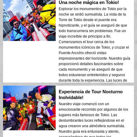
Una noche mágica en Tokio!
ideal para visitantes primerizos que
desean una mezcla de aventura y turismo.
Explorar los monumentos de Tokio por la
El contraste entre las estructuras modernas
noche se sintió surrealista. La vista de la
de Tokio y las áreas históricas se mostró
Torre de Tokio desde el puente era
bellamente en las luces de la noche.
hipnotizante, y el guía se aseguró de que
¡Recomendaría este tour a cualquiera!
todo transcurriera sin problemas. Fue un
viaje increíble de principio a fin.
Comenzamos el tour cerca de los
monumentos icónicos de Tokio, y cruzar el
Puente Arcoíris ofreció vistas
impresionantes del horizonte. Nuestro guía
proporcionó detalles fascinantes sobre
cada monumento y se aseguró de que
todos estuvieran entretenidos y seguros
durante toda la experiencia. Las luces de
la ciudad reflejándose en la bahía crearon
Experiencia de Tour Nocturno
una atmósfera de ensueño que dejó una
impresión duradera. Este tour es ideal para
Inolvidable!
visitantes primerizos que desean una
Nuestro viaje comenzó con un
mezcla de aventura y turismo. El contraste
emocionante recorrido por algunos de los
entre las estructuras modernas de Tokio y
lugares más famosos de Tokio. Las
las áreas históricas se mostró bellamente
deslumbrantes luces reflejándose en el
en las luces de la noche. ¡Recomendaría
agua crearon una atmósfera surrealista.
mucho este tour a cualquiera!
Nuestro guía era entusiasta y atento,