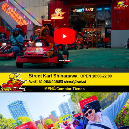
Street Kart Shinagawa
OPEN 10:00-22:00
📞+81-80-9988-9988
📧
shina@kart.st
MENÚ/Cambiar Tienda
INICIO
Acerca de
Especificaciones
Precios
Acceso
Testimonios
Preguntas Frecuentes