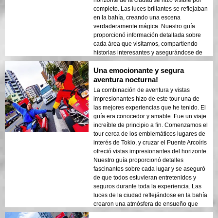
horizonte de la ciudad se hizo visible por
completo. Las luces brillantes se reflejaban
en la bahía, creando una escena
verdaderamente mágica. Nuestro guía
proporcionó información detallada sobre
cada área que visitamos, compartiendo
historias interesantes y asegurándose de
que todos se sintieran seguros y cómodos.
Una emocionante y segura
La atmósfera por la noche era tranquila
pero emocionante, y me sorprendió el
aventura nocturna!
contraste entre los modernos rascacielos y
La combinación de aventura y vistas
la arquitectura histórica. Este tour es una
impresionantes hizo de este tour una de
combinación perfecta de aventura y
las mejores experiencias que he tenido. El
educación, ofreciendo a los viajeros una
guía era conocedor y amable. Fue un viaje
mirada única a la belleza de Tokio después
increíble de principio a fin. Comenzamos el
del anochecer.
tour cerca de los emblemáticos lugares de
interés de Tokio, y cruzar el Puente Arcoíris
ofreció vistas impresionantes del horizonte.
Nuestro guía proporcionó detalles
fascinantes sobre cada lugar y se aseguró
de que todos estuvieran entretenidos y
seguros durante toda la experiencia. Las
luces de la ciudad reflejándose en la bahía
crearon una atmósfera de ensueño que
dejó una impresión duradera. Este tour es