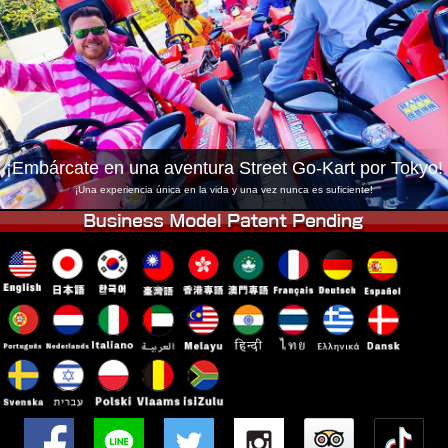
Empresa
Reservas
Cambiar Tienda
Tokyo Shinagawa
Tokyo Akihabara#1
Tokyo Akihabara#2
Tokyo Shibuya
Tokyo Shibuya Annex
Tokyo Bay
¡Embárcate en una aventura Street Go-Kart por Tokyo!
Tokyo Asakusa
Osaka
¡Una experiencia única en la vida y una vez nunca es suficiente!
Okinawa