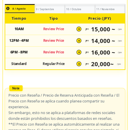
8 / Agosto
9 / Septiembre
10 / Octubre
11 / Noviembre
Tiempo
Tipo
Precio (JPY)
15,000 ~
10AM
Review Price
JPY
/pax
¥
14,000 ~
12PM - 4PM
Review Price
JPY
/pax
¥
16,000 ~
6PM - 8PM
Review Price
JPY
/pax
¥
20,000~
Standard
Regular Price
JPY
/pax
¥
Precio con Reseña / Precio de Reserva Anticipada con Reseña / El
Precio con Reseña se aplica cuando planea compartir su
experiencia.
Sin embargo, esto no se aplica a plataformas de redes sociales
donde están prohibidos los descuentos basados en reseñas.
**El Precio con Reseña se aplica automáticamente al realizar una