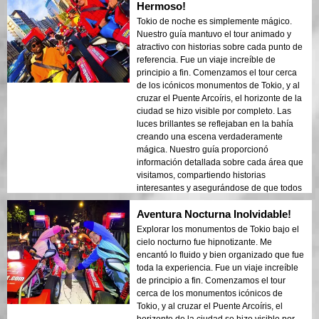
aventura y turismo. El contraste entre las
Hermoso!
estructuras modernas de Tokio y las áreas
Tokio de noche es simplemente mágico.
históricas se mostró bellamente en las
Nuestro guía mantuvo el tour animado y
luces de la noche. ¡Recomendaría este
atractivo con historias sobre cada punto de
tour a cualquiera!
referencia. Fue un viaje increíble de
principio a fin. Comenzamos el tour cerca
de los icónicos monumentos de Tokio, y al
cruzar el Puente Arcoíris, el horizonte de la
ciudad se hizo visible por completo. Las
luces brillantes se reflejaban en la bahía
creando una escena verdaderamente
mágica. Nuestro guía proporcionó
información detallada sobre cada área que
visitamos, compartiendo historias
interesantes y asegurándose de que todos
se sintieran seguros y cómodos. La
Aventura Nocturna Inolvidable!
atmósfera de noche era tranquila pero
emocionante, y me sorprendió el contraste
Explorar los monumentos de Tokio bajo el
entre los modernos rascacielos y la
cielo nocturno fue hipnotizante. Me
arquitectura histórica. Este tour es una
encantó lo fluido y bien organizado que fue
combinación perfecta de aventura y
toda la experiencia. Fue un viaje increíble
educación, ofreciendo a los viajeros una
de principio a fin. Comenzamos el tour
mirada única a la belleza de Tokio después
cerca de los monumentos icónicos de
del anochecer.
Tokio, y al cruzar el Puente Arcoíris, el