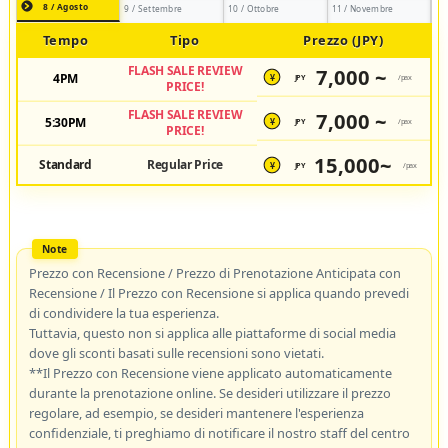
8 / Agosto
9 / Settembre
10 / Ottobre
11 / Novembre
Tempo
Tipo
Prezzo (JPY)
FLASH SALE REVIEW
7,000 ~
4PM
JPY
/pax
¥
PRICE!
FLASH SALE REVIEW
7,000 ~
5:30PM
JPY
/pax
¥
PRICE!
15,000~
Standard
Regular Price
JPY
/pax
¥
Prezzo con Recensione / Prezzo di Prenotazione Anticipata con
Recensione / Il Prezzo con Recensione si applica quando prevedi
di condividere la tua esperienza.
Tuttavia, questo non si applica alle piattaforme di social media
dove gli sconti basati sulle recensioni sono vietati.
**Il Prezzo con Recensione viene applicato automaticamente
durante la prenotazione online. Se desideri utilizzare il prezzo
regolare, ad esempio, se desideri mantenere l'esperienza
confidenziale, ti preghiamo di notificare il nostro staff del centro