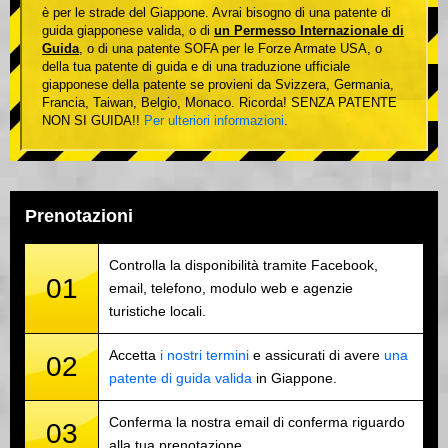
è per le strade del Giappone. Avrai bisogno di una patente di
guida giapponese valida, o di
un Permesso Internazionale di
Guida
, o di una patente SOFA per le Forze Armate USA, o
della tua patente di guida e di una traduzione ufficiale
giapponese della patente se provieni da Svizzera, Germania,
Francia, Taiwan, Belgio, Monaco. Ricorda! SENZA PATENTE
NON SI GUIDA!!
Per ulteriori informazioni
.
Prenotazioni
Controlla la disponibilità tramite Facebook,
01
email, telefono, modulo web e agenzie
turistiche locali.
Accetta
i nostri termini
e assicurati di avere
una
02
patente di guida valida
in Giappone.
Conferma la nostra email di conferma riguardo
03
alla tua prenotazione.