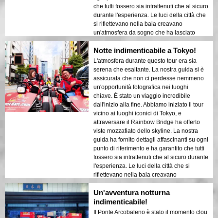
che tutti fossero sia intrattenuti che al sicuro
durante l'esperienza. Le luci della città che
si riflettevano nella baia creavano
un'atmosfera da sogno che ha lasciato
un'impressione duratura. Questo tour è
Notte indimenticabile a Tokyo!
ideale per i visitatori alla prima esperienza
che vogliono un mix di avventura e
L'atmosfera durante questo tour era sia
sightseeing. Il contrasto tra le strutture
serena che esaltante. La nostra guida si è
moderne di Tokyo e le aree storiche è stato
assicurata che non ci perdesse nemmeno
splendidamente messo in mostra nelle luci
un'opportunità fotografica nei luoghi
notturne. Consiglierei vivamente questo
chiave. È stato un viaggio incredibile
tour a chiunque!
dall'inizio alla fine. Abbiamo iniziato il tour
vicino ai luoghi iconici di Tokyo, e
attraversare il Rainbow Bridge ha offerto
viste mozzafiato dello skyline. La nostra
guida ha fornito dettagli affascinanti su ogni
punto di riferimento e ha garantito che tutti
fossero sia intrattenuti che al sicuro durante
l'esperienza. Le luci della città che si
riflettevano nella baia creavano
un'atmosfera da sogno che ha lasciato
Un'avventura notturna
un'impressione duratura. Questo tour è
ideale per i visitatori alla prima esperienza
indimenticabile!
che desiderano un mix di avventura e
Il Ponte Arcobaleno è stato il momento clou