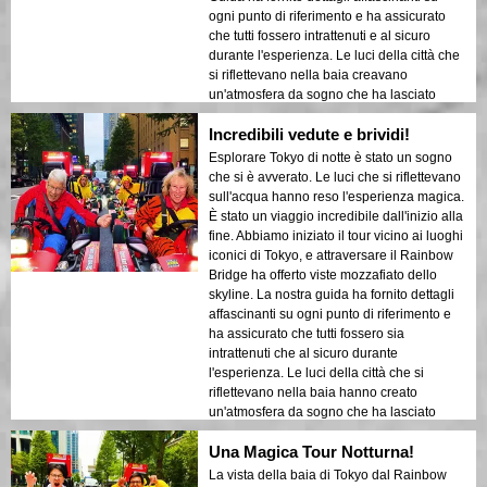
ogni punto di riferimento e ha assicurato
che tutti fossero intrattenuti e al sicuro
durante l'esperienza. Le luci della città che
si riflettevano nella baia creavano
un'atmosfera da sogno che ha lasciato
un'impressione duratura. Questo tour è
Incredibili vedute e brividi!
ideale per i visitatori alla prima esperienza
che vogliono un mix di avventura e
Esplorare Tokyo di notte è stato un sogno
sightseeing. Il contrasto tra le strutture
che si è avverato. Le luci che si riflettevano
moderne di Tokyo e le aree storiche è stato
sull'acqua hanno reso l'esperienza magica.
splendidamente messo in mostra nelle luci
È stato un viaggio incredibile dall'inizio alla
notturne. Consiglierei vivamente questo
fine. Abbiamo iniziato il tour vicino ai luoghi
tour a chiunque!
iconici di Tokyo, e attraversare il Rainbow
Bridge ha offerto viste mozzafiato dello
skyline. La nostra guida ha fornito dettagli
affascinanti su ogni punto di riferimento e
ha assicurato che tutti fossero sia
intrattenuti che al sicuro durante
l'esperienza. Le luci della città che si
riflettevano nella baia hanno creato
un'atmosfera da sogno che ha lasciato
un'impressione duratura. Questo tour è
Una Magica Tour Notturna!
ideale per i visitatori alla prima esperienza
che vogliono un mix di avventura e
La vista della baia di Tokyo dal Rainbow