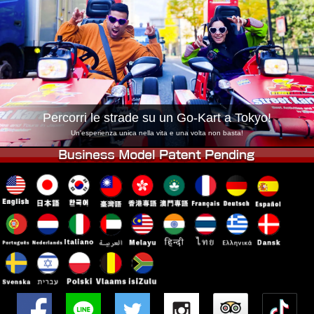
Azienda
Prenotazioni
Cambia Negozio
Tokyo Shinagawa
Tokyo Akihabara#1
Tokyo Akihabara#2
Tokyo Shibuya
Tokyo Shibuya Annex
Tokyo Bay
Percorri le strade su un Go-Kart a Tokyo!
Tokyo Asakusa
Osaka
Un'esperienza unica nella vita e una volta non basta!
Okinawa