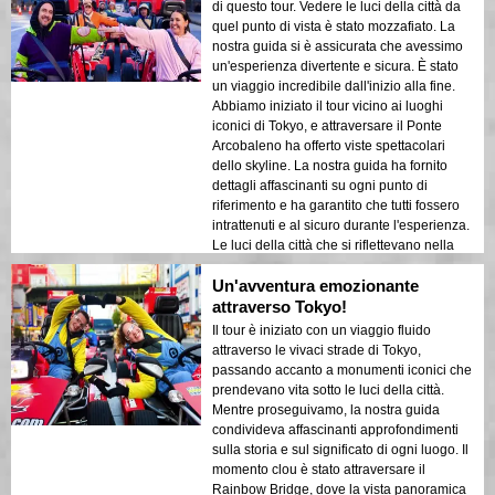
sightseeing. Il contrasto tra le strutture
di questo tour. Vedere le luci della città da
moderne di Tokyo e le aree storiche è stato
quel punto di vista è stato mozzafiato. La
splendidamente messo in mostra nelle luci
nostra guida si è assicurata che avessimo
notturne. Consiglierei vivamente questo
un'esperienza divertente e sicura. È stato
tour a chiunque!
un viaggio incredibile dall'inizio alla fine.
Abbiamo iniziato il tour vicino ai luoghi
iconici di Tokyo, e attraversare il Ponte
Arcobaleno ha offerto viste spettacolari
dello skyline. La nostra guida ha fornito
dettagli affascinanti su ogni punto di
riferimento e ha garantito che tutti fossero
intrattenuti e al sicuro durante l'esperienza.
Le luci della città che si riflettevano nella
baia creavano un'atmosfera da sogno che
Un'avventura emozionante
ha lasciato un'impressione duratura.
Questo tour è ideale per i visitatori alla
attraverso Tokyo!
prima esperienza che vogliono un mix di
Il tour è iniziato con un viaggio fluido
avventura e sightseeing. Il contrasto tra le
attraverso le vivaci strade di Tokyo,
strutture moderne di Tokyo e le aree
passando accanto a monumenti iconici che
storiche è stato splendidamente messo in
prendevano vita sotto le luci della città.
mostra nelle luci notturne. Consiglierei
Mentre proseguivamo, la nostra guida
vivamente questo tour a chiunque!
condivideva affascinanti approfondimenti
sulla storia e sul significato di ogni luogo. Il
momento clou è stato attraversare il
Rainbow Bridge, dove la vista panoramica