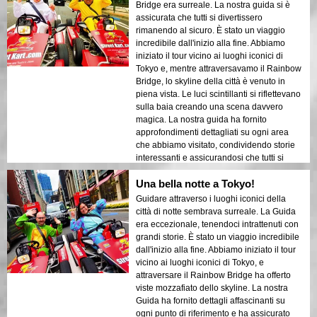
sightseeing. Il contrasto tra le strutture
Bridge era surreale. La nostra guida si è
moderne di Tokyo e le aree storiche è stato
assicurata che tutti si divertissero
splendidamente messo in risalto dalle luci
rimanendo al sicuro. È stato un viaggio
notturne. Consiglierei vivamente questo
incredibile dall'inizio alla fine. Abbiamo
tour a chiunque!
iniziato il tour vicino ai luoghi iconici di
Tokyo e, mentre attraversavamo il Rainbow
Bridge, lo skyline della città è venuto in
piena vista. Le luci scintillanti si riflettevano
sulla baia creando una scena davvero
magica. La nostra guida ha fornito
approfondimenti dettagliati su ogni area
che abbiamo visitato, condividendo storie
interessanti e assicurandosi che tutti si
sentissero al sicuro e a proprio agio.
Una bella notte a Tokyo!
L'atmosfera di notte era calma ma
emozionante, e mi sono trovato stupito dal
Guidare attraverso i luoghi iconici della
contrasto tra i moderni grattacieli e
città di notte sembrava surreale. La Guida
l'architettura storica. Questo tour è una
era eccezionale, tenendoci intrattenuti con
combinazione perfetta di avventura ed
grandi storie. È stato un viaggio incredibile
educazione, offrendo ai viaggiatori uno
dall'inizio alla fine. Abbiamo iniziato il tour
sguardo unico sulla bellezza di Tokyo dopo
vicino ai luoghi iconici di Tokyo, e
il tramonto.
attraversare il Rainbow Bridge ha offerto
viste mozzafiato dello skyline. La nostra
Guida ha fornito dettagli affascinanti su
ogni punto di riferimento e ha assicurato