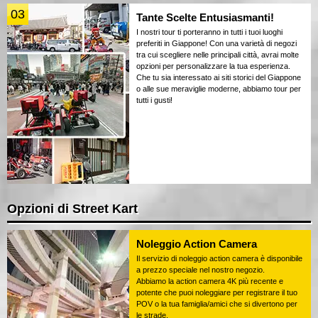
03
Tante Scelte Entusiasmanti!
I nostri tour ti porteranno in tutti i tuoi luoghi
preferiti in Giappone! Con una varietà di negozi
tra cui scegliere nelle principali città, avrai molte
opzioni per personalizzare la tua esperienza.
Che tu sia interessato ai siti storici del Giappone
o alle sue meraviglie moderne, abbiamo tour per
tutti i gusti!
Opzioni di Street Kart
Noleggio Action Camera
Il servizio di noleggio action camera è disponibile
a prezzo speciale nel nostro negozio.
Abbiamo la action camera 4K più recente e
potente che puoi noleggiare per registrare il tuo
POV o la tua famiglia/amici che si divertono per
le strade.