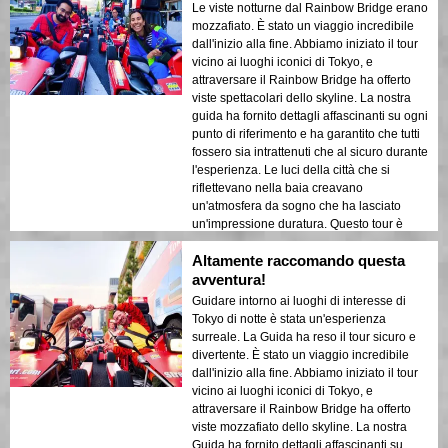
Le viste notturne dal Rainbow Bridge erano
mozzafiato. È stato un viaggio incredibile
dall'inizio alla fine. Abbiamo iniziato il tour
vicino ai luoghi iconici di Tokyo, e
attraversare il Rainbow Bridge ha offerto
viste spettacolari dello skyline. La nostra
guida ha fornito dettagli affascinanti su ogni
punto di riferimento e ha garantito che tutti
fossero sia intrattenuti che al sicuro durante
l'esperienza. Le luci della città che si
riflettevano nella baia creavano
un'atmosfera da sogno che ha lasciato
un'impressione duratura. Questo tour è
ideale per i visitatori alla prima esperienza
Altamente raccomando questa
che vogliono un mix di avventura e
sightseeing. Il contrasto tra le strutture
avventura!
moderne di Tokyo e le aree storiche è stato
Guidare intorno ai luoghi di interesse di
splendidamente messo in risalto dalle luci
Tokyo di notte è stata un'esperienza
notturne. Consiglierei vivamente questo
surreale. La Guida ha reso il tour sicuro e
tour a chiunque!
divertente. È stato un viaggio incredibile
dall'inizio alla fine. Abbiamo iniziato il tour
vicino ai luoghi iconici di Tokyo, e
attraversare il Rainbow Bridge ha offerto
viste mozzafiato dello skyline. La nostra
Guida ha fornito dettagli affascinanti su