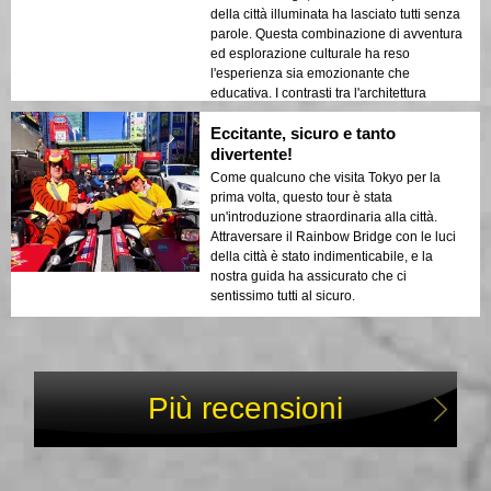
della città illuminata ha lasciato tutti senza
parole. Questa combinazione di avventura
ed esplorazione culturale ha reso
l'esperienza sia emozionante che
educativa. I contrasti tra l'architettura
moderna di Tokyo e i suoi siti storici hanno
Eccitante, sicuro e tanto
aggiunto profondità al viaggio.
divertente!
Come qualcuno che visita Tokyo per la
prima volta, questo tour è stata
un'introduzione straordinaria alla città.
Attraversare il Rainbow Bridge con le luci
della città è stato indimenticabile, e la
nostra guida ha assicurato che ci
sentissimo tutti al sicuro.
Più recensioni