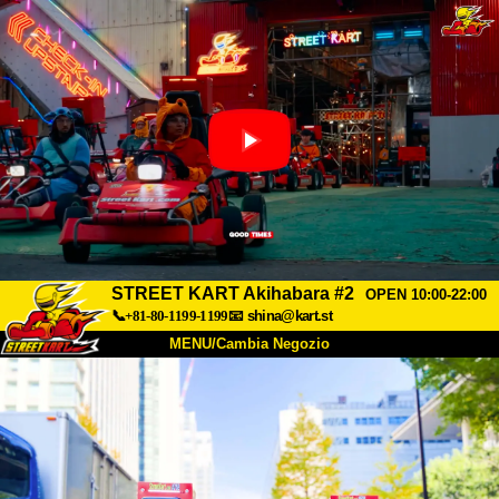
STREET KART Akihabara #2
OPEN 10:00-22:00
📞+81-80-1199-1199
📧
shina@kart.st
MENU/Cambia Negozio
INIZIO
Chi Siamo
Specifiche
Prezzo
Accesso
Recensioni
FAQ