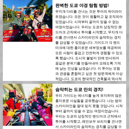
완벽한 도쿄 야경 탐험 방법!
무지개 다리를 건너는 것은 투어의 하이라이
트였습니다. 모든 것이 원활하고 잘 조직되어
있었습니다. 시작부터 끝까지 믿을 수 없는
여정이었습니다. 우리는 도쿄의 상징적인 랜
드마크 근처에서 투어를 시작했고, 무지개 다
리를 건너면서 스카이라인의 숨막히는 경치
를 감상할 수 있었습니다. 가이드가 각 랜드
마크에 대한 흥미로운 세부정보를 제공하며
모든 사람이 즐겁고 안전하게 경험할 수 있도
록 했습니다. 도시의 불빛이 만에 반사되어
꿈같은 분위기를 만들어내어 오래도록 기억
에 남는 인상을 남겼습니다. 이 투어는 모험
과 관광을 혼합하고 싶은 첫 방문객에게 이상
적입니다. 도쿄의 현대적인 건축물과 역사적
인 지역 간의 대조가 밤의 불빛 속에서 아름
숨막히는 도쿄 만의 경치!
답게 드러났습니다. 이 투어를 누구에게나 강
력히 추천합니다!
우리 가이드는 에너지를 높게 유지하며 많은
흥미로운 사실들을 공유했습니다. 나는 밤의
스카이라인을 절대 잊지 못할 것입니다. 시작
부터 끝까지 믿을 수 없는 여정이었습니다.
우리는 도쿄의 상징적인 랜드마크 근처에서
투어를 시작했고, 레인보우 브리지를 건너면
서 스카이라인의 숨막히는 경치를 감상할 수