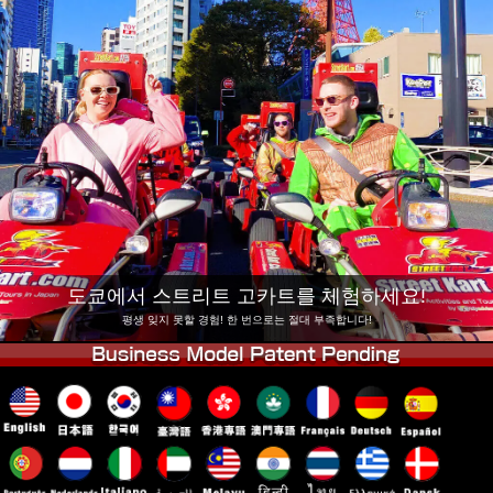
회사 정보
예약
지점 변경
도쿄 시나가와 #1
도쿄 아키하바라#1
도쿄 아키하바라#2
도쿄 시부야
도쿄 시부야 애넥스
도쿄 베이
도쿄 아사쿠사
오사카
오키나와
도쿄에서 스트리트 고카트를 체험하세요!
평생 잊지 못할 경험! 한 번으로는 절대 부족합니다!