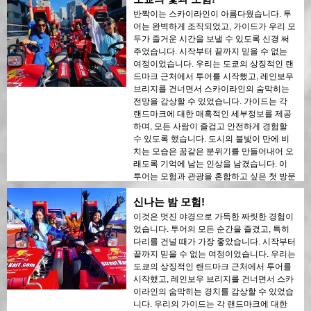
에게나 강력히 추천합니다!
반짝이는 스카이라인이 아름다웠습니다. 투
어는 완벽하게 조직되었고, 가이드가 우리 모
두가 즐거운 시간을 보낼 수 있도록 신경 써
주었습니다. 시작부터 끝까지 믿을 수 없는
여정이었습니다. 우리는 도쿄의 상징적인 랜
드마크 근처에서 투어를 시작했고, 레인보우
브리지를 건너면서 스카이라인의 숨막히는
전망을 감상할 수 있었습니다. 가이드는 각
랜드마크에 대한 매혹적인 세부정보를 제공
하며, 모든 사람이 즐겁고 안전하게 경험할
수 있도록 했습니다. 도시의 불빛이 만에 비
치는 모습은 꿈같은 분위기를 만들어내어 오
래도록 기억에 남는 인상을 남겼습니다. 이
투어는 모험과 관광을 혼합하고 싶은 첫 방문
객에게 이상적입니다. 도쿄의 현대적인 구조
신나는 밤 모험!
물과 역사적인 지역 간의 대조는 밤의 불빛
속에서 아름답게 드러났습니다. 이 투어를 누
이것은 멋진 야경으로 가득한 짜릿한 경험이
구에게나 강력히 추천합니다!
었습니다. 투어의 모든 순간을 즐겼고, 특히
다리를 건널 때가 가장 좋았습니다. 시작부터
끝까지 믿을 수 없는 여정이었습니다. 우리는
도쿄의 상징적인 랜드마크 근처에서 투어를
시작했고, 레인보우 브리지를 건너면서 스카
이라인의 숨막히는 경치를 감상할 수 있었습
니다. 우리의 가이드는 각 랜드마크에 대한