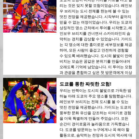
강력히 추천합니다!
리는 것은 잊지 못할 모험이었습니다. 레인보
우 브리지는 도시 전체를 한눈에 볼 수 있는
멋진 전망을 제공했습니다. 시작부터 끝까지
믿을 수 없는 여정이었습니다. 우리는 도쿄의
상징적인 명소 근처에서 투어를 시작했고, 레
인보우 브리지를 건너면서 스카이라인의 숨
막히는 경치를 감상할 수 있었습니다. 가이드
는 각 명소에 대한 흥미로운 세부정보를 제공
하며, 모든 사람이 즐겁고 안전하게 경험할
수 있도록 배려했습니다. 도시의 불빛이 만에
비치는 모습은 꿈같은 분위기를 만들어내어
오래도록 기억에 남았습니다. 이 투어는 모험
과 관광을 혼합하고 싶은 첫 방문객에게 이상
적입니다. 도쿄의 현대적인 건축물과 역사적
도쿄를 통한 짜릿한 모험!
인 지역 간의 대조는 밤의 불빛 속에서 아름
답게 드러났습니다. 이 투어를 누구에게나 강
우리는 반짝이는 도시의 불빛으로 가득한 밤
력히 추천합니다!
하늘 아래 도쿄의 주요 명소를 탐험했습니다.
레인보우 브리지는 전체 도시를 볼 수 있는
멋진 전망을 제공했습니다. 가이드는 도쿄의
풍부한 문화 유산을 강조하는 이야기로 경험
을 더욱 특별하게 만들어 주었습니다. 모든
순간이 경이로움과 놀라움으로 가득했습니
다. 도쿄를 방문하는 누구에게나 꼭 해야 할
활동으로, 숨막히는 전망과 도시의 역사에 대