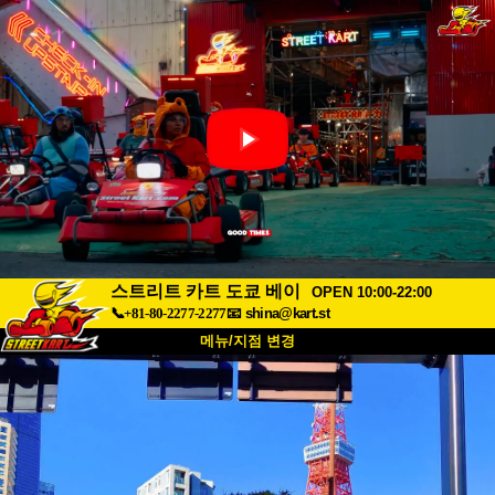
스트리트 카트 도쿄 베이
OPEN 10:00-22:00
📞+81-80-2277-2277
📧
shina@kart.st
메뉴/지점 변경
최상단
소개
사양
가격
접근성
고객 리뷰
자주 묻는 질문