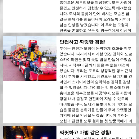
흥미로운 세부정보를 제공하며, 모든 사람이
즐겁고 안전하게 경험할 수 있도록 배려했습
니다. 도시의 불빛이 만에 비치는 모습은 꿈
같은 분위기를 만들어내어 오래도록 기억에
남는 인상을 남겼습니다. 이 투어는 모험과
관광을 혼합하고 싶은 첫 방문객에게 이상적
입니다. 도쿄의 현대적인 구조물과 역사적인
안전하고 짜릿한 경험!
지역 간의 대조는 야경에서 아름답게 드러났
습니다. 이 투어를 누구에게나 강력히 추천합
투어는 안전과 모험이 완벽하게 조화를 이루
니다!
었습니다. 다리에서 바라본 멋진 경치와 도쿄
스카이라인은 잊지 못할 밤을 만들어 주었습
니다. 시작부터 끝까지 믿을 수 없는 여정이
었습니다. 우리는 도쿄의 상징적인 명소 근처
에서 투어를 시작했고, 레인보우 브리지를 건
너면서 스카이라인의 숨막히는 경치를 감상
할 수 있었습니다. 가이드는 각 명소에 대한
흥미로운 세부정보를 제공하며, 모든 사람이
경험 내내 즐겁고 안전하게 지낼 수 있도록
배려했습니다. 도시의 불빛이 만에 비치는 모
습은 꿈같은 분위기를 만들어 주어 오랫동안
기억에 남을 인상을 남겼습니다. 이 투어는
모험과 관광을 모두 원하는 첫 방문객에게 이
상적입니다. 도쿄의 현대적인 건축물과 역사
짜릿하고 마법 같은 경험!
적인 지역 간의 대조는 밤의 불빛 속에서 아
름답게 드러났습니다. 이 투어를 누구에게나
도쿄의 조명이 비치는 거리를 카트를 타고 달