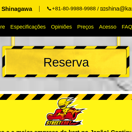
shina@kar
t Shinagawa
📞+81-80-9988-9988
📧
re
Especificações
Opiniões
Preços
Acesso
FA
Reserva