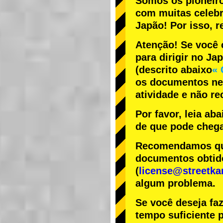
Somos os
pioneir
com
muitas celeb
Japão! Por isso,
Atenção! Se você 
para dirigir no Ja
(descrito abaixo
« 
os documentos nec
atividade e não r
Por favor, leia ab
de que pode chega
Recomendamos que 
documentos obtido
(
license@streetka
algum problema.
Se você deseja fa
tempo suficiente p