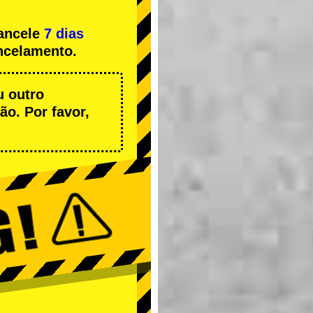
cancele
7 dias
ncelamento.
u outro
o. Por favor,