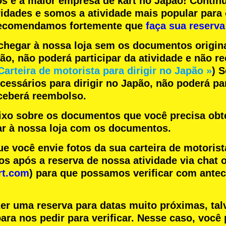
os
e a
maior empresa de kart
no Japão! Contin
ridades
e somos a
atividade mais popular
para 
 recomendamos fortemente que
faça sua reserva
chegar à nossa loja sem os documentos origin
pão, não poderá participar da atividade e não 
Carteira de motorista para dirigir no Japão »
) 
essários para dirigir no Japão, não poderá par
eceberá reembolso.
aixo sobre os documentos que você precisa obte
r à nossa loja com os documentos.
você envie fotos da sua carteira de motorist
s após a reserva de nossa atividade via chat o
rt.com
) para que possamos verificar com ante
zer uma reserva para datas muito próximas, tal
ara nos pedir para verificar. Nesse caso, você 