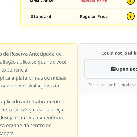
6PM - 8PM
Review Price
¥
Standard
Regular Price
¥
Could not load b
ço de Reserva Antecipada de
valiação aplica-se quando você
Open Bo
 experiência.
aplica a plataformas de mídias
baseados em avaliações são
Please use the button above
é aplicado automaticamente
 Se você deseja usar o preço
 deseja manter a experiência
ssa equipe do centro de
nsagem.