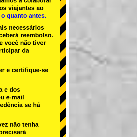
uamos a colaborar
os viajantes ao
 o quanto antes.
ais necessários
receberá reembolso.
Se você não tiver
ticipar da
r e certifique-se
a e dos
u e-mail
cedência se há
vez não tenha
precisará