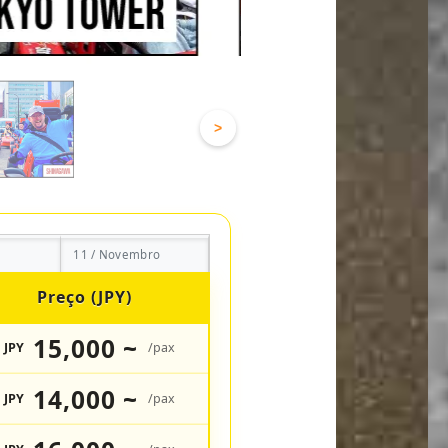
>
11 / Novembro
Preço (JPY)
15,000 ~
JPY
/pax
14,000 ~
JPY
/pax