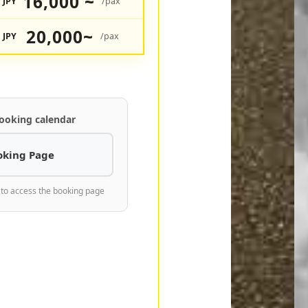
16,000 ~
JPY
/pax
20,000~
JPY
/pax
ooking calendar
oking Page
 to access the booking page